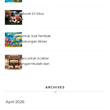
Sampai Jago
Bet Sportsbook Di Situs
Terpercaya
Panduan Untuk Judi Tembak
Ikan Dan Dukungan Akses
Mudah Yang Tersedia
Strategi Baru untuk Scatter
PG Soft dengan Mudah dan
Efektif
ARCHIVES
April 2026