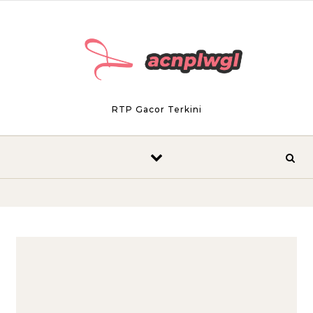
Skip to content
RTP Gacor Terkini