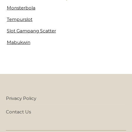
Monsterbola
Tempurslot
Slot Gampang Scatter
Mabukwin
Privacy Policy
Contact Us