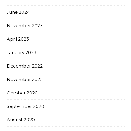
June 2024
November 2023
April 2023
January 2023
December 2022
November 2022
October 2020
September 2020
August 2020