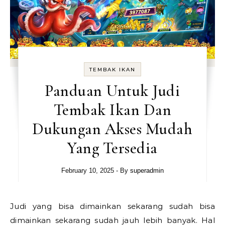
TEMBAK IKAN
Panduan Untuk Judi
Tembak Ikan Dan
Dukungan Akses Mudah
Yang Tersedia
February 10, 2025
- By
superadmin
Judi yang bisa dimainkan sekarang sudah bisa
dimainkan sekarang sudah jauh lebih banyak. Hal