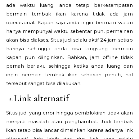
ada waktu luang, anda tetap berkesempatan
bermain tembak ikan karena tidak ada jam
operasional. Kapan saja anda ingin bermain walau
hanya mempunyai waktu sebentar pun, permainan
akan bisa diakses. Situs judi selalu aktif 24 jam setiap
harinya sehingga anda bisa langsung bermain
kapan pun diinginkan. Bahkan, jam offline tidak
pernah berlaku sehingga ketika anda luang dan
ingin bermain tembak ikan seharian penuh, hal
tersebut sangat bisa dilakukan.
Link alternatif
Situs judi yang error hingga pemblokiran tidak akan
menjadi masalah atau penghambat. Judi tembak
ikan tetap bisa lancar dimainkan karena adanya link
alternatif. Ada lebih dari dua link yang selalu