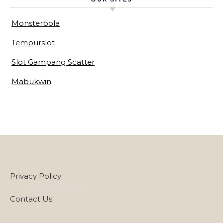
Monsterbola
Tempurslot
Slot Gampang Scatter
Mabukwin
Privacy Policy
Contact Us