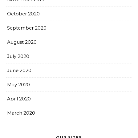
October 2020
September 2020
August 2020
July 2020
June 2020
May 2020
April 2020
March 2020
OUR SITES