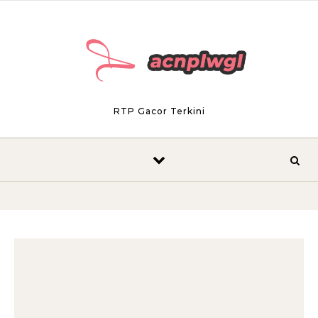
Skip to content
RTP Gacor Terkini