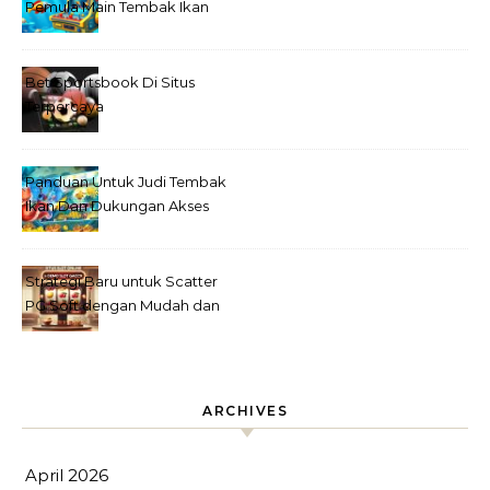
Pemula Main Tembak Ikan
Sampai Jago
Bet Sportsbook Di Situs
Terpercaya
Panduan Untuk Judi Tembak
Ikan Dan Dukungan Akses
Mudah Yang Tersedia
Strategi Baru untuk Scatter
PG Soft dengan Mudah dan
Efektif
ARCHIVES
April 2026